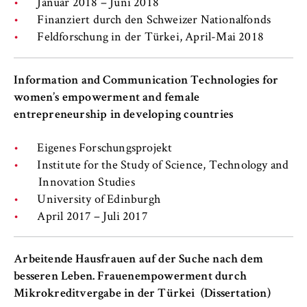
Januar 2018 – Juni 2018
Name:
Finanziert durch den Schweizer Nationalfonds
_pk_id, _pk_ses, _pk_ref
Feldforschung in der Türkei, April-Mai 2018
Anbieter:
Matomo
Information and Communication Technologies for
Zweck:
women’s empowerment and female
Ermöglicht die anonyme Analyse Ihres
entrepreneurship in developing countries
Nutzerverhaltens auf unserer Website, um
unser Angebot fortlaufend zu verbessern.
Eigenes Forschungsprojekt
Hierzu werden Cookies gesetzt, die uns
Institute for the Study of Science, Technology and
helfen zu verstehen, welche Seiten am
Innovation Studies
häufigsten besucht werden.
University of Edinburgh
Cookie Laufzeit:
April 2017 – Juli 2017
bis zu 13 Monate
Arbeitende Hausfrauen auf der Suche nach dem
besseren Leben. Frauenempowerment durch
Mikrokreditvergabe in der Türkei (Dissertation)