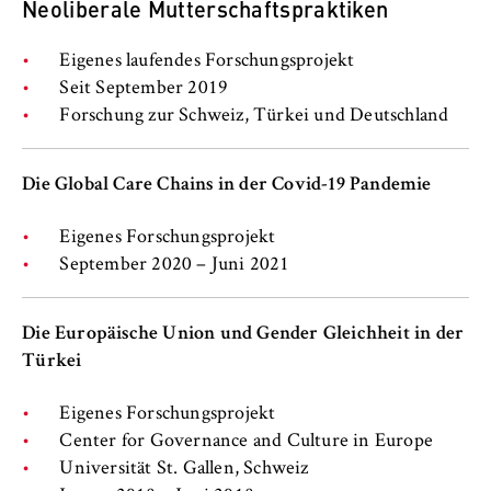
Neoliberale Mutterschaftspraktiken
VISITOR_INFO1_LIVE, YSC, yt-remote-
connected-devices
Eigenes laufendes Forschungsprojekt
Anbieter:
Seit September 2019
Google Ireland Limited
Forschung zur Schweiz, Türkei und Deutschland
Zweck:
Erlaubt das Anzeigen und Abspielen von
Die Global Care Chains in der Covid-19 Pandemie
eingebetteten YouTube-Videos, wobei Daten
an Google übertragen und Cookies gesetzt
Eigenes Forschungsprojekt
werden.
September 2020 – Juni 2021
Cookie Laufzeit:
bis zu 2 Jahre
Die Europäische Union und Gender Gleichheit in der
Türkei
Eigenes Forschungsprojekt
STATISTIK
Center for Governance and Culture in Europe
Matomo
Universität St. Gallen, Schweiz