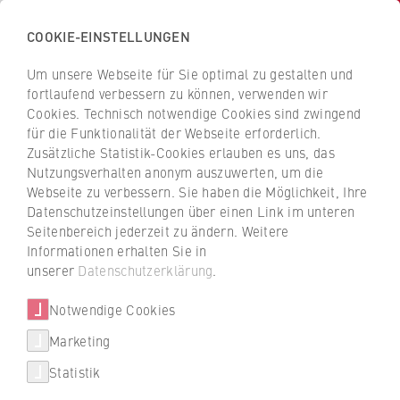
COOKIE-EINSTELLUNGEN
Zurück
zur
Um unsere Webseite für Sie optimal zu gestalten und
Harriet Taylor Mill-Institut (HTMI)
Startseite
fortlaufend verbessern zu können, verwenden wir
der
Harriet Taylor Mill-Institut für Ökonomie und
Cookies. Technisch notwendige Cookies sind zwingend
Geschlechterforschung
für die Funktionalität der Webseite erforderlich.
HWR
Zusätzliche Statistik-Cookies erlauben es uns, das
Berlin
Geschäftsstelle und Mitglieder
Nutzungsverhalten anonym auszuwerten, um die
Irem Güney- Frahm
Webseite zu verbessern. Sie haben die Möglichkeit, Ihre
Datenschutzeinstellungen über einen Link im unteren
Vernetzung
Seitenbereich jederzeit zu ändern. Weitere
Informationen erhalten Sie in
unserer
Datenschutzerklärung
.
Werdegang
Notwendige Cookies
Marketing
Seit April 2022
Statistik
Senior Researcher und Stipendiatin der Global
Fellows Programme, Stiftung Südtiroler Sparkasse,