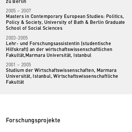
zu Berlin
Betreiber dieser Website
2005 – 2007
Masters in Contemporary European Studies: Politics,
Zweck:
Policy & Society
,
University of Bath & Berlin Graduate
Dient der Identifizierung der
School of Social Sciences
Browsersitzung für eingeloggte Frontend-
2003-2005
Benutzer (z. B. im geschützten
Lehr- und Forschungsassistentin (studentische
Mitgliederbereich). Er speichert die
Hilfskraft) an der wirtschaftswissenschaftlichen
Session-ID und sorgt dafür, dass der Nutzer
Fakultät,Marmara Universität, Istanbul
während des Besuchs eingeloggt bleibt.
2001 – 2005
Studium der Wirtschaftswissenschaften, Marmara
Cookie Laufzeit:
Universität, Istanbul, Wirtschaftswissenschaftliche
Für die Dauer der Browsersitzung
Fakultät
MARKETING
Youtube
Forschungsprojekte
Name: