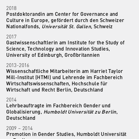
2018
Anbieter:
Postdoktorandin am Center for Governance and
Betreiber dieser Website
Culture in Europe, gefördert durch den Schweizer
Nationalfonds,
Universität St. Gallen
, Schweiz
Zweck:
Speichert den Zustimmungsstatus des
2017
Gastwissenschaftlerin am Institute for the Study of
Benutzers für Cookies auf der aktuellen
Science, Technology and Innovation Studies,
Domäne. Dadurch wird verhindert, dass das
University of Edinburgh
,
Großbritannien
Cookie-Banner bei jedem erneuten Aufruf
der Website wiederholt angezeigt wird.
2013-2016
Wissenschaftliche Mitarbeiterin am Harriet Taylor
Cookie Laufzeit:
Mill-Institut (HTMI) und Lehrende im Fachbereich
Wirtschaftswissenschaften, Hochschule für
1 Jahr
Wirtschaft und Recht Berlin, Deutschland
2014
TYPO3 Frontend Nutzer
Lehrbeauftragte im Fachbereich Gender und
Globalisierung,
Humboldt Universität zu Berlin
,
Deutschland
Name:
fe_typo_user
2009 – 2014
Promotion in Gender Studies, Humboldt Universität
Anbieter: